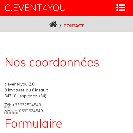
C.EVENT4YOU
CONTACT
Nos coordonnées
c.event4you 2.0
9 Impasse du Cinsault
34710 Lespignan (34)
Tél:
+33632524549
Mobile:
0632524549
Formulaire